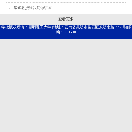
陈斌教授到我院做讲座
查看更多
学校版权所有：昆明理工大学 |地址：云南省昆明市呈贡区景明南路 727 号|邮
编：650500