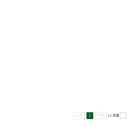
上页
1
下页
1/1
到第