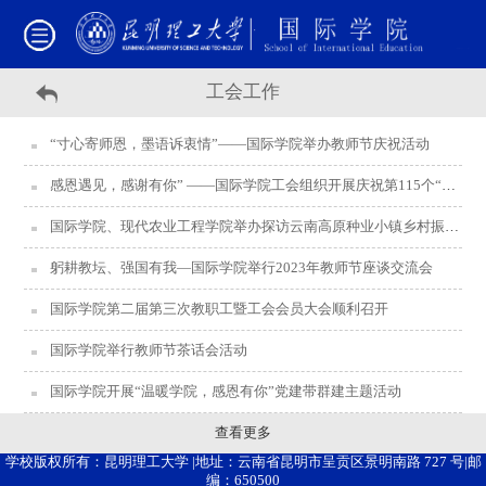
工会工作
“寸心寄师恩，墨语诉衷情”——国际学院举办教师节庆祝活动
感恩遇见，感谢有你” ——国际学院工会组织开展庆祝第115个“三八”国际妇女节系列活动
国际学院、现代农业工程学院举办探访云南高原种业小镇乡村振兴暨“国际三八妇女节”工会活动
躬耕教坛、强国有我—国际学院举行2023年教师节座谈交流会
国际学院第二届第三次教职工暨工会会员大会顺利召开
国际学院举行教师节茶话会活动
国际学院开展“温暖学院，感恩有你”党建带群建主题活动
查看更多
学校版权所有：昆明理工大学 |地址：云南省昆明市呈贡区景明南路 727 号|邮
编：650500