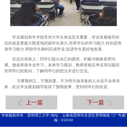
学业规划和学术指导对大学生来说至关重要，学业发展辅导的
目的就是要最大限度地挖掘学生潜力,培养学生的学习能力,特别是终
身学习能力,帮助学生顺利完成学业,促进学生更好地发展。
在这次讲座上，同学们提出自己的困惑，积极与饶春老师沟
通。饶老师就专业学习，未来学习规划，教师资格证考试等问题回
答同学们的疑问，了解同学们的想法并进行交流。
凡事预则立，不预则废。不为明天做准备的人永远不会有未
来，此次学业规划辅导取得了预期效果，受到同学们的欢迎。
上一篇
下一篇
学校版权所有：昆明理工大学 |地址：云南省昆明市呈贡区景明南路 727 号|邮
编：650500