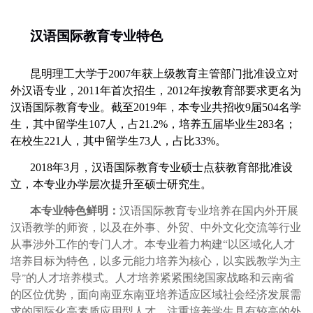
汉语国际教育专业特色
昆明理工大学于
2007
年获上级教育主管部门批准设立对
外汉语专业，
2011
年首次招生，
2012
年按教育部要求更名为
汉语国际教育专业。截至
2019
年，本专业共招收
9
届
504
名学
生，其中留学生
107
人，占
21.2%
，培养五届毕业生
283
名；
在校生
221
人，其中留学生
73
人，占比
33%
。
2018
年
3
月，汉语国际教育专业硕士点获教育部批准设
立，本专业办学层次提升至硕士研究生。
本专业特色鲜明：
汉语国际教育专业培养在国内外开展
汉语教学的师资，以及在外事、外贸、中外文化交流等行业
从事涉外工作的专门人才。本专业着力构建
“
以区域化人才
培养目标为特色，以多元能力培养为核心，以实践教学为主
导
的人才培养模式。人才培养紧紧围绕国家战略和云南省
”
的区位优势，面向南亚东南亚培养适应区域社会经济发展需
求的国际化高素质应用型人才。注重培养学生具有较高的外