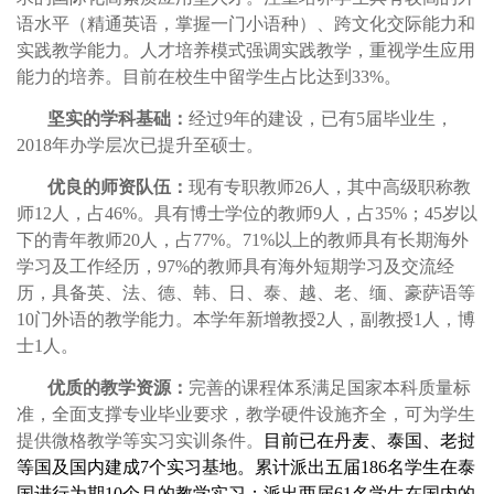
语水平（精通英语，掌握一门小语种）、跨文化交际能力和
实践教学能力。人才培养模式强调实践教学，重视学生应用
能力的培养。目前在校生中留学生占比达到
33%
。
坚实的学科基础：
经过
9
年的建设，已有
5
届毕业生，
2018
年办学层次已提升至硕士。
优良的师资队伍：
现有专职教师
26
人，其中高级职称教
师
12
人，占
46%
。具有博士学位的教师
9
人，占
35%
；
45
岁以
下的青年教师
20
人，占
77%
。
71%
以上的教师具有长期海外
学习及工作经历，
97%
的教师具有海外短期学习及交流经
历，具备英、法、德、韩、日、泰、越、老、缅、豪萨语等
10
门外语的教学能力。本学年新增教授
2
人，副教授
1
人，博
士
1
人。
优质的教学资源：
完善的课程体系满足国家本科质量标
准，全面支撑专业毕业要求，教学硬件设施齐全，可为学生
提供微格教学等实习实训条件。
目前已在丹麦、泰国、老挝
等国及国内建成
7
个实习基地。累计派出五届
186
名学生在泰
国进行为期
10
个月的教学实习；派出两届
61
名学生在国内的