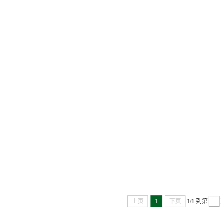
上页
1
下页
1/1
到第