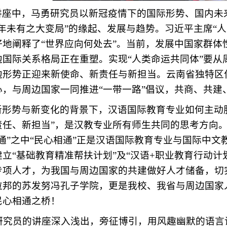
讲座中，马勇研究员以新冠疫情下的国际形势、国内未
百年未有之大变局”的缘起、发展与趋势。习近平主席“
好地阐释了“世界应向何处去”。当前，发展中国家群
边国际关系格局正在重塑。实现“人类命运共同体”要从
边形势正迎来新使命、新责任与新担当。云南省独特区
心，与周边国家一同推进“一带一路”倡议，共商、共建
新形势与新变化的背景下，汉语国际教育专业如何主动服
责任、新担当”，是汉教专业所有师生共同的思考方向。
五通”之中“民心相通”正是汉语国际教育专业与国际中
建立“基础教育精准帮扶计划”及“汉语+职业教育行动
专项人才，为我国与周边国家的共建做好人才储备，切
拉邦的苏发努冯孔子学院，更是我校、我省与周边国家
民心相通之桥！
究员的讲座深入浅出，旁征博引，用风趣幽默的语言