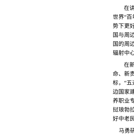
在
世界“
势下更
国与周
国的周
辐射中
在
命、新
标，“
边国家
养职业
挝琅勃
好中老
马勇研