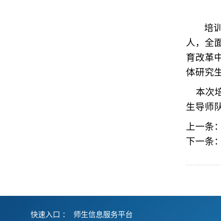
培
人，全
育改革
体研究
本次培
生导师
上一条
下一条
快速入口 ：
师生信息服务平台