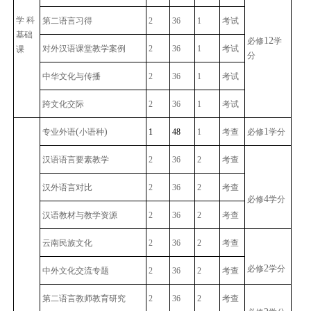
学 科
第二语言习得
2
36
1
考试
基础
12
必修
学
对外汉语课堂教学案例
2
36
1
考试
课
分
中华文化与传播
2
36
1
考试
跨文化交际
2
36
1
考试
(
)
1
专业外语
小语种
1
48
1
考查
必修
学分
汉语语言要素教学
2
36
2
考查
汉外语言对比
2
36
2
考查
4
必修
学分
汉语教材与教学资源
2
36
2
考查
云南民族文化
2
36
2
考查
2
必修
学分
中外文化交流专题
2
36
2
考查
第二语言教师教育研究
2
36
2
考查