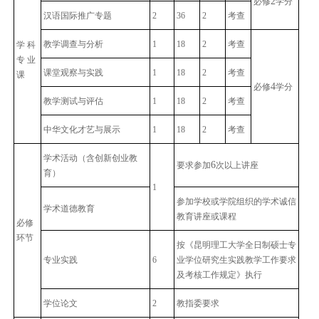
2
必修
学分
汉语国际推广专题
2
36
2
考查
教学调查与分析
1
18
2
考查
学 科
专 业
课堂观察与实践
1
18
2
考查
课
4
必修
学分
教学测试与评估
1
18
2
考查
中华文化才艺与展示
1
18
2
考查
学术活动（含创新创业教
6
要求参加
次以上讲座
育）
1
参加学校或学院组织的学术诚信
学术道德教育
教育讲座或课程
必修
环节
按《昆明理工大学全日制硕士专
专业实践
6
业学位研究生实践教学工作要求
及考核工作规定》执行
学位论文
2
教指委要求