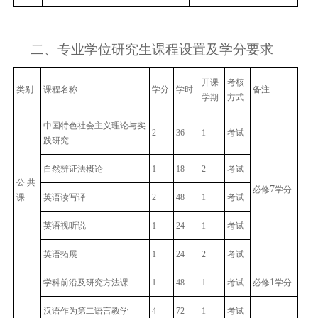
二、专业学位研究生课程设置及学分要求
开课
考核
类别
课
程
名
称
学分
学时
备
注
学期
方式
中国特色社会主义理论与实
2
36
1
考试
践研究
自然辨证法概论
1
18
2
考试
公 共
7
必修
学分
课
英语读写译
2
48
1
考试
英语视听说
1
24
1
考试
英语拓展
1
24
2
考试
1
学科前沿及研究方法课
1
48
1
考试
必修
学分
汉语作为第二语言教学
4
72
1
考试