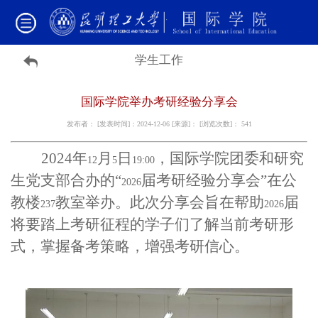
学生工作
国际学院举办考研经验分享会
发布者： [发表时间]：2024-12-06 [来源]： [浏览次数]：
541
2024
年
月
日
，国际学院团委和研究
12
5
19:00
生党支部合办的“
届考研经验分享会”在公
2026
教楼
教室举办。此次分享会旨在帮助
届
237
2026
将要踏上考研征程的学子们了解当前考研形
式，掌握备考策略，增强考研信心。