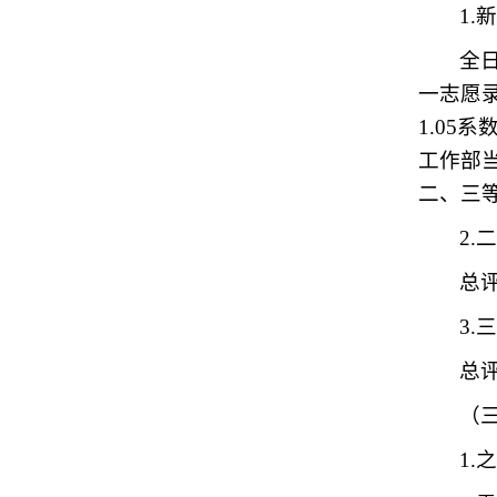
1.
全
一志愿
1.0
工作部
二、三
2
总评
3
总评
（
1