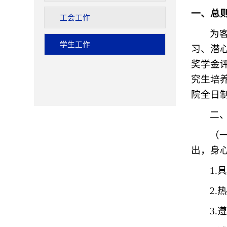
一、总
工会工作
为
学生工作
习、潜
奖学金
究生培
院全日
二
（
出，身
1
2
3