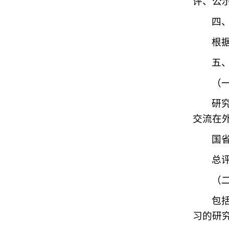
评、公
四
根
五
（
研
交流在
国
总评
（
包
习的研