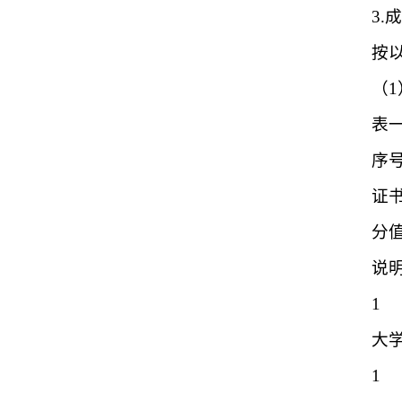
3.
按
（
表
序
证
分
说
1
大学
1