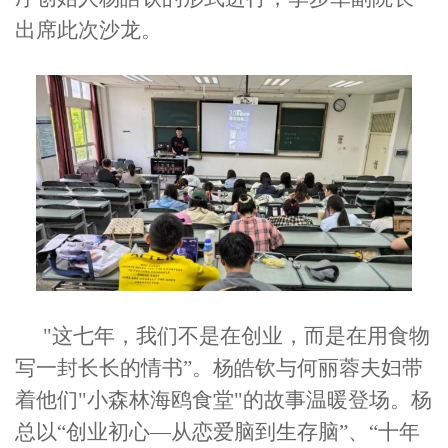
出席此次沙龙。
"这七年，我们不是在创业，而是在用食物
写一封长长的情书
”
。
杨皓钦
与
何丽蓉
夫妇带
着他们"小森林海鸥食堂"的故事温暖登场。
杨
总以“创业初心—从恋爱脑到生存脑”、“十年