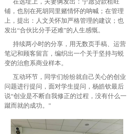
在
选址
上，夫妻俩发出：宁愿贷款租旺
铺，也别在死胡同里赌情怀的呐喊；在管理
上，提出：人文关怀加严格管理的建议；也
发出“合伙比分手还难”的人生感慨。
持续
两
小时的分享，用
无数
页手稿、运营
笔记和顾客留言，编织出一个关于坚持与蜕
变的治愈系商业样本。
互动环节
，
同学们纷纷就自己关心的创业
问题进行提问，
面对学生提问，
杨皓钦最后
说“
创业是不断自我修正的过程
，
没有什么一
蹴而就的成功。"