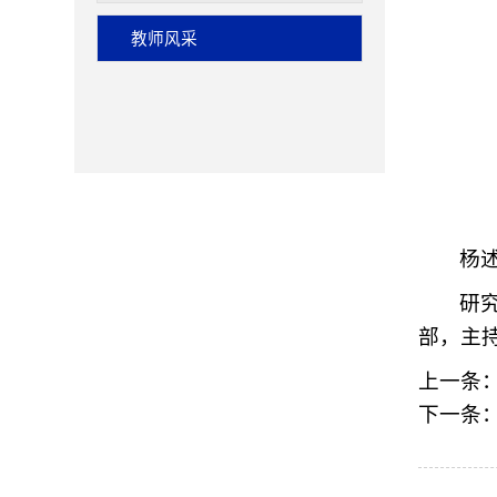
教师风采
杨
研
部，主
上一条
下一条