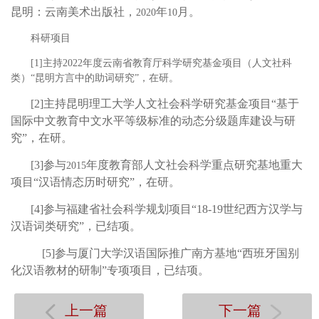
昆明：云南美术出版社，
年
月。
2020
10
科研项目
[1]
主持
2022
年度
云南省教育厅科学研究基金项目（人文社科
类）“昆明方言中的助词研究”，
在研。
[2]
主持昆明理工大学人文社会科学研究基金项目“
基于
国际中文教育中文水平等级标准的动态
分级题库
建设与研
究
”，
在研。
[3]
参与
年度教育部人文社会科学重点研究基地重大
2015
项目“汉语情
态历时研究
”，在研。
[4]
参与
福建省社会科学规划项目
“
18-19
世纪西方汉学与
汉语词类研究
”，已结项。
[5]
参与
厦门大学汉语国际推广南方基地“西班牙国别
化汉语教材的研制”专项项目，
已结项。
上一篇
下一篇