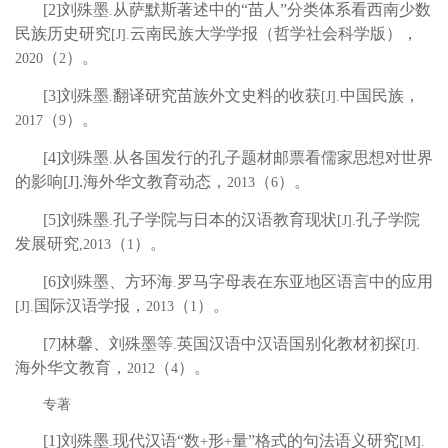
[2]
刘殊墨
从萨默斯著述中的“苗人”分类体系看西南少数
.
民族历史研究
云南民族大学学报（哲学社会科学版），
[J].
（
）。
2020
2
[3]
刘殊墨
翻译研究苗族外文史料的收获
中国民族，
.
[J].
（
）。
2017
9
[4]
刘殊墨
从各国发行的孔子题材邮票看儒家思想对世界
.
的影响
[J].
海外华文教育动态，
（
）。
2013
6
[5]
刘殊墨
孔子学院与日本的汉语教育现状
孔子学院
.
[J].
发展研究
（
）。
,2013
1
[6]
刘殊墨、方环海
罗马字母表在东亚地区语言中的应用
.
国际汉语学报，
（
）。
[J].
2013
1
[7]
林馨、刘殊墨等
英国汉语中汉语国别化教材初探
.
[J].
海外华文教育，
（
）。
2012
4
专著
[1]
刘殊墨
现代汉语“数
形
量”格式的句法语义研究
.
+
+
[M].