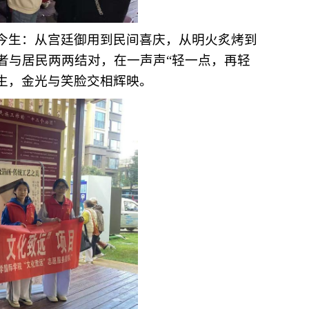
今生：从宫廷御用到民间喜庆，从明火炙烤到
者与居民
两两结对，
在
一声声
“轻一点，再轻
生，金光与笑脸交相辉映。