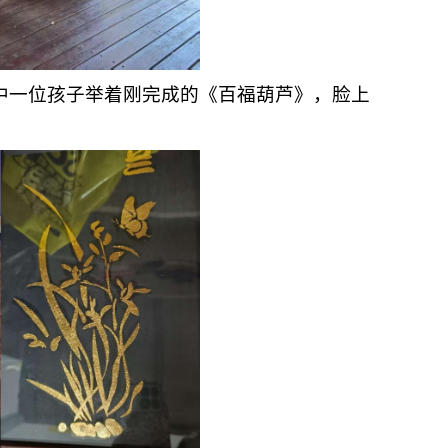
中一位
孩子
举着刚完成的《
百福葫芦
》，
脸上