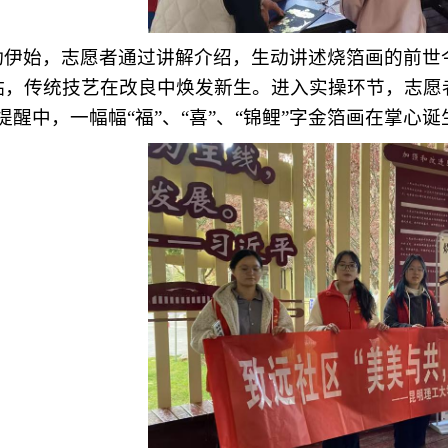
动伊始，志愿者通过
讲解介绍
，生动讲述烧箔画的前世
贴，传统技艺在改良中焕发新生。进入实操环节，
志愿
提醒中，
一幅幅“福”
、
“喜”
、
“
锦鲤
”字金箔画在掌心诞