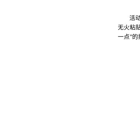
活
无火粘
一点”
的