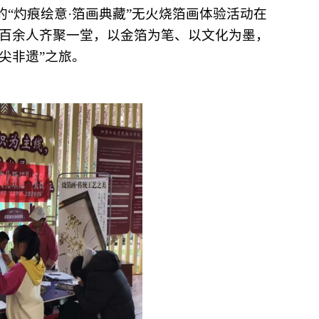
的“灼痕绘意·箔画典藏”无火烧箔画体验活动在
百余人齐聚一堂，以金箔为笔、以文化为墨，
指尖非遗”之旅。