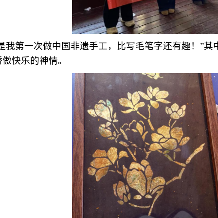
这是我第一次做中国非遗手工，比写
毛笔字
还有趣！”
其
骄傲快乐的神情
。