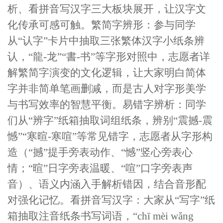
析、看拼音写汉字三大板块展开，让汉字文
化传承可感可触。繁简字辨形：参与同学
从“认字”卡片中抽取三张繁体汉字小纸条辨
认，“龍-龙”“書-书”等字形对照中，志愿者详
解繁简字演变的文化逻辑，让大家明白简体
字并非简单笔画删减，而是古人对字形美学
与书写效率的智慧平衡。易错字辨析：同学
们从“辨字”纸箱抽取词组纸条，辨别“震撼-震
憾”“寒暄-寒喧”等常见错字，志愿者从字形构
造（“撼”提手旁表动作、“憾”竖心旁表心
情；“暄”日字旁表温暖、“喧”口字旁表声
音）、语义内涵入手解析错因，结合音形配
对强化记忆。看拼音写汉字：大家从“写字”纸
箱抽取注音纸条书写词语，“chī mèi wǎng