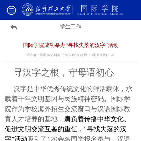
学生工作
国际学院成功举办“寻找失落的汉字”活动
发布者：高原 [发表时间]：2025-10-29 [来源]： [浏览次数]：
76
寻汉字之根，守母语初心
汉字是中华优秀传统文化的鲜活载体，承
载着千年文明基因与民族精神密码。国际学
院作为学校海外招生交流窗口与汉语国际教
育人才培养
的
基
地，
肩负
着
传播中
华
文化、
促进文明交流互鉴
的重任，“寻找失落的汉
字”活动
吸引
了
120
余
名
同学
报名参与，汉语