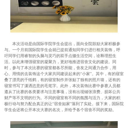
本次活动是由国际学院学生会提出，面向全院鼓励大家积极参
与。一个月前国际院学生会就已提前通知同学们进行相关装饰，呼
吁同学们用睿智的头脑与灵巧的双手点缀生活空间，诠释理想生
活。以此来增强寝室的凝聚力，更好地推进宿舍文化的建设。同
时，参与了本次比赛的寝室都各尽所能，舍友之间通力合作，用
心、用情的去装饰这个大家共同建设起来的“小家”。其中，有的寝室
叠了漂亮的千纸鹤，有的寝室制作并张贴了独有的照片墙，还有的
寝室书写了潇洒恣意的毛笔字。此外，本次装饰比赛中参赛人员都
遵从了比赛的各类要求与注意事项，没有出现铺张浪费、损坏公共
财产等不文明的行为。不同的寝室有不同的氛围与活力，大家的积
极行动与努力配合真正的让“宿舍如家”落到了实处。接下来，国际院
学生会还将公开本次大赛的名次，并给予各个宿舍不同的奖励。