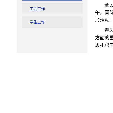
全
工会工作
午，国际
加活动
学生工作
春
方面的
志扎根