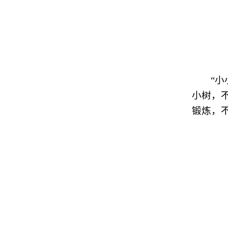
“
小树，
锻炼，