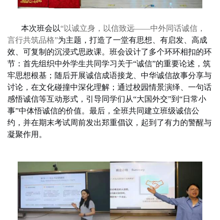
本次班会以
“以诚立身，以信致远——中外同话诚信，
言行共筑品格”
为主题，打造了
一堂有思想、有启发、高成
效、可复制的沉浸式思政课。班会设计了多个环环相扣的环
节：首先组织中外学生共同学习关于“诚信”的重要论述，筑
牢思想根基；随后开展诚信成语接龙、中华诚信故事分享与
讨论，在
文化碰撞中深化理解；通过
校园
情景演绎、一句话
感悟诚信等互动形式，引导同学们从“大国外交”到“日常小
事”中体悟诚信的价值。最后，全班共同建立班级诚信公
约，并在期末考试周前发出郑重倡议，起到了有力的警醒与
凝聚作用。