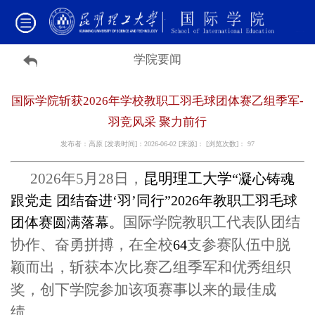
学院要闻
国际学院斩获2026年学校教职工羽毛球团体赛乙组季军-
羽竞风采 聚力前行
发布者：高原 [发表时间]：2026-06-02 [来源]： [浏览次数]：
97
2026年5
月
28
日，
昆明理工大学
“凝心铸魂
跟党走 团结奋进‘羽’
同行”
2026
年教职工羽毛球
国际学院教职工代表队团结
团体赛圆满落幕。
协作、奋勇拼搏，在全校
支参赛队伍中脱
64
颖而出，斩获本次比赛乙组季军和优秀组织
奖，创下学院参加该项赛事以来的最佳成
绩。