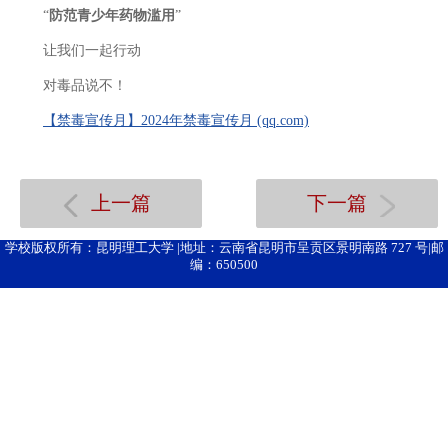
“
防范青少年药物滥用
”
让我们一起行动
对毒品说不！
【禁毒宣传月】2024年禁毒宣传月 (qq.com)
上一篇
下一篇
学校版权所有：昆明理工大学 |地址：云南省昆明市呈贡区景明南路 727 号|邮
编：650500