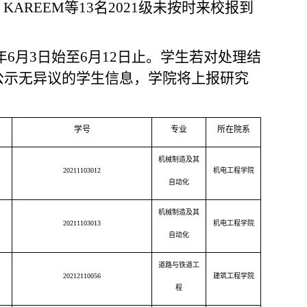
 KAREEM
等
13
名
2021
级未按时来校报到
年
6
月
3
日始至
6
月
12
日止。学生若对处理结
公示无异议的学生信息，学院将上报研究
学号
专业
所在院系
机械制造及其
20211103012
机电工程学院
自动化
机械制造及其
20211103013
机电工程学院
自动化
道路与铁道工
20212110056
建筑工程学院
程