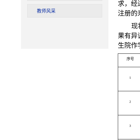
求，经
教师风采
注册的
现
果有异
生院作
序号
1
2
3