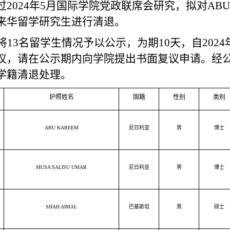
过
2024
年
5
月国际学院党政联席会研究，拟对
ABU
来华留学研究生进行清退。
将
13
名留学生情况予以公示，为期
10
天，自
2024
议，请在公示期内向学院提出书面复议申请。经
学籍清退处理。
护照姓名
国籍
性别
类别
ABU KAREEM
尼日利亚
男
博士
MUSA SALISU UMAR
尼日利亚
男
博士
SHAH AIMAL
巴基斯坦
男
硕士