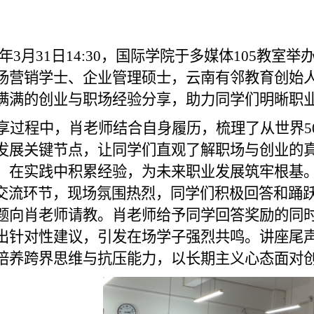
6年3月31
日
14:30，国际学院
于
多媒体105教室
场营销学士、企业管理硕士，云南有邻教育创始
满满的创业与职场经验分享，助力同学们明晰职
享过程中，肖老师结合自身履历，梳理了从世界5
发展关键节点，让同学们直观了解职场与创业的
，在实践中积累经验，为未来职业发展筑牢根基
交流环节，现场氛围热烈，同学们积极回答和踊
题向肖老师请教。肖老师给予同学回答奖励的同
出针对性建议，引发在场学子强烈共鸣。讲座尾
培养跨界思维与抗压能力，以长期主义心态面对