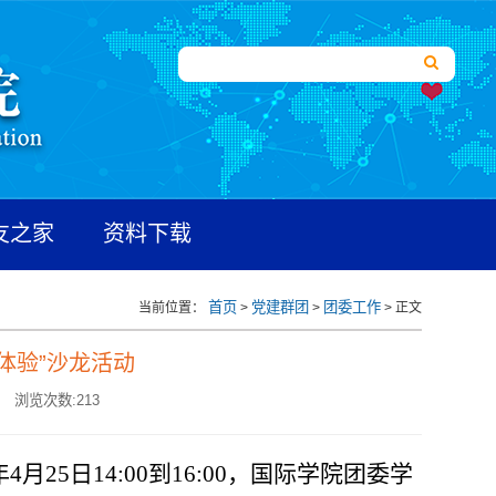
友之家
资料下载
首页
党建群团
团委工作
当前位置：
>
>
> 正文
体验”沙龙活动
浏览次数:
213
年
4
月
25
日
14:00
到
16:00
，国际学院团委学