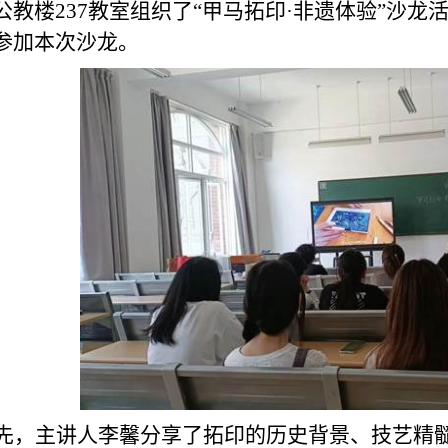
公教楼
237
教室组织了“甲马拓印·非遗体验”沙龙
参加本次沙龙。
先，主讲人李馨分享了拓印的历史背景、技艺精