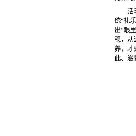
活
统“礼
出“眼
稳，从
养，才
此、滋