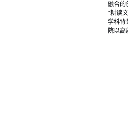
融合的
“耕读
学科背
院以高