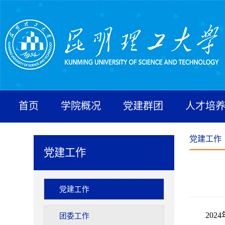
首页
学院概况
党建群团
人才培
党建工作
党建工作
党建工作
2024
团委工作