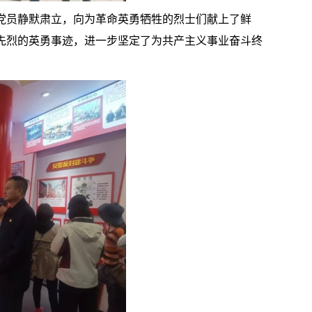
党员静默肃立，向为革命英勇牺牲的烈士们献上了鲜
先烈的英勇事迹，进一步坚定了为共产主义事业奋斗终