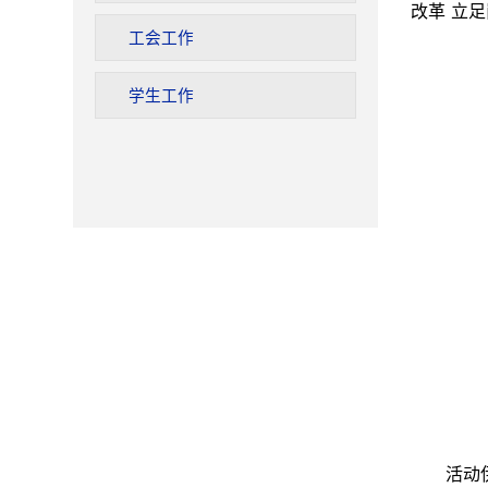
改革
立足
工会工作
学生工作
活动