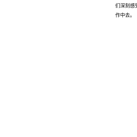
们深刻感
作中去。