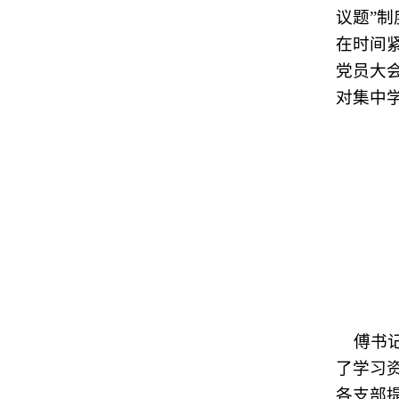
议题”
在时间
党员大
对集中
傅书记
了学习
各支部