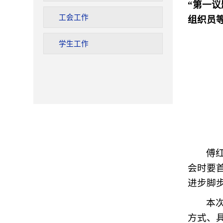
“第一
工会工作
组织员
学生工作
傅
会时要
进步脚
本
方式、