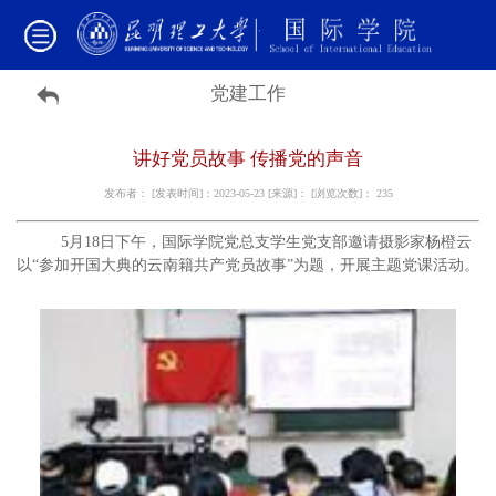
党建工作
讲好党员故事 传播党的声音
发布者： [发表时间]：2023-05-23 [来源]： [浏览次数]：
235
5月18日下午，国际学院党总支学生党支部邀请摄影家杨橙云
以“参加开国大典的云南籍共产党员故事”为题，开展主题党课活动。