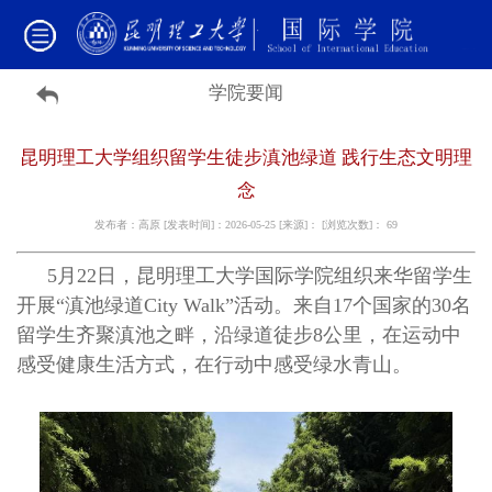
学院要闻
昆明理工大学组织留学生徒步滇池绿道 践行生态文明理
念
发布者：高原 [发表时间]：2026-05-25 [来源]： [浏览次数]：
69
5月22日，昆明理工大学国际学院组织来华留学生
开展“滇池绿道City Walk”活动。来自17个国家的30名
留学生齐聚滇池之畔，沿绿道徒步8公里，在运动中
感受健康生活方式，在行动中感受绿水青山。