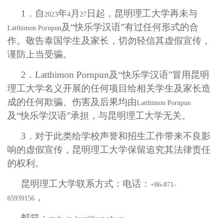
1．
自
年
月
日起，昆明理工大学再未与
2023
4
27
及“快乐学汉语”有过任何形式的合
Latthimon Pornpun
作。敬告泰国学生及家长，切勿轻信其虚假宣传，
谨防上当受骗。
2．
Latthimon Pornpun
及“快乐学汉语”冒用昆明
理工大学名义开展的任何项目给相关学生及家长造
成的任何欺骗、伤害及后果均由
Latthimon Pornpun
及“快乐学汉语”承担，与昆明理工大学无关。
3．
对于此类给学校声誉和招生工作带来不良影
响的虚假宣传，昆明理工大学保留追究其法律责任
的权利。
昆明理工大学联系方式：电话：
+86-871-
，
65939156
邮箱：