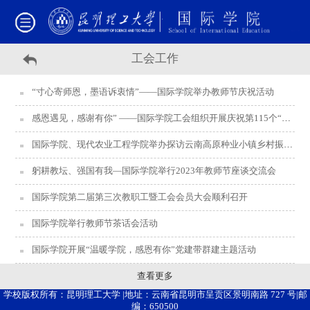
工会工作
“寸心寄师恩，墨语诉衷情”——国际学院举办教师节庆祝活动
感恩遇见，感谢有你” ——国际学院工会组织开展庆祝第115个“三八”国际妇女节系列活动
国际学院、现代农业工程学院举办探访云南高原种业小镇乡村振兴暨“国际三八妇女节”工会活动
躬耕教坛、强国有我—国际学院举行2023年教师节座谈交流会
国际学院第二届第三次教职工暨工会会员大会顺利召开
国际学院举行教师节茶话会活动
国际学院开展“温暖学院，感恩有你”党建带群建主题活动
查看更多
学校版权所有：昆明理工大学 |地址：云南省昆明市呈贡区景明南路 727 号|邮
编：650500