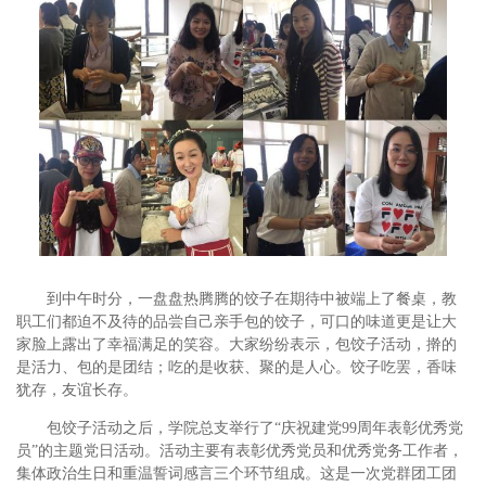
到中午时分，一盘盘热腾腾的饺子在期待中被端上了餐桌，教
职工们都迫不及待的品尝自己亲手包的饺子，可口的味道更是让大
家脸上露出了幸福满足的笑容。大家纷纷表示，包饺子活动，擀的
是活力、包的是团结；吃的是收获、聚的是人心。饺子吃罢，香味
犹存，友谊长存。
包饺子活动之后，学院总支举行了“庆祝建党99周年表彰优秀党
员”的主题党日活动。活动主要有表彰优秀党员和优秀党务工作者，
集体政治生日和重温誓词感言三个环节组成。这是一次党群团工团