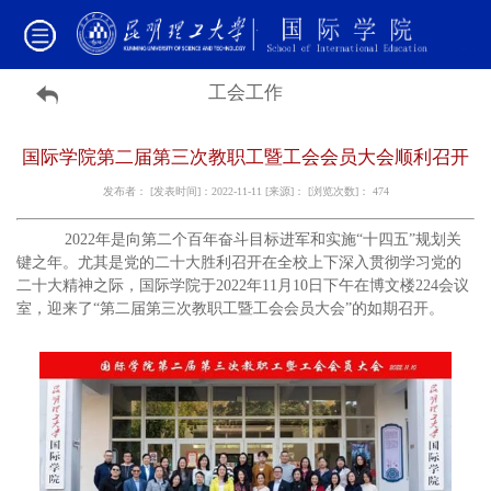
工会工作
国际学院第二届第三次教职工暨工会会员大会顺利召开
发布者： [发表时间]：2022-11-11 [来源]： [浏览次数]：
474
2022年是向第二个百年奋斗目标进军和实施“十四五”规划关
键之年。尤其是党的二十大胜利召开在全校上下深入贯彻学习党的
二十大精神之际，国际学院于2022年11月10日下午在博文楼224会议
室，迎来了“第二届第三次教职工暨工会会员大会”的如期召开。