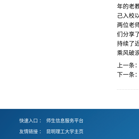
年的老
己入校
两位老
们分享
持续了
乘风破
上一条
下一条
快速入口 ：
师生信息服务平台
友情链接
：
昆明理工大学主页