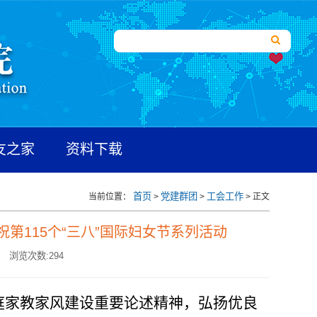
友之家
资料下载
首页
党建群团
工会工作
当前位置：
>
>
> 正文
第115个“三八”国际妇女节系列活动
浏览次数:
294
庭家教家风建设重要论述精神，弘扬优良