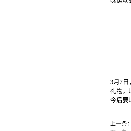
味运动
3
月
7
日
礼物，
今后要
上一条