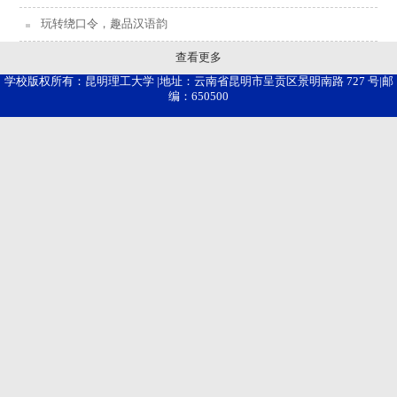
玩转绕口令，趣品汉语韵
查看更多
学校版权所有：昆明理工大学 |地址：云南省昆明市呈贡区景明南路 727 号|邮
编：650500