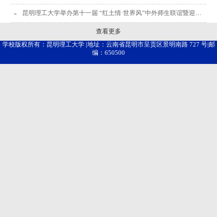
昆明理工大学举办第十一届 “红土情·世界风”中外师生联谊暨迎接建校70周年新年晚会
查看更多
学校版权所有：昆明理工大学 |地址：云南省昆明市呈贡区景明南路 727 号|邮
编：650500