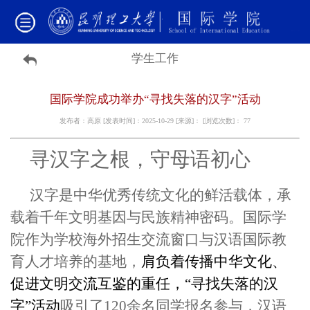
学生工作
国际学院成功举办“寻找失落的汉字”活动
发布者：高原 [发表时间]：2025-10-29 [来源]： [浏览次数]：
77
寻汉字之根，守母语初心
汉字是中华优秀传统文化的鲜活载体，承
载着千年文明基因与民族精神密码。国际学
院作为学校海外招生交流窗口与汉语国际教
育人才培养
的
基
地，
肩负
着
传播中
华
文化、
促进文明交流互鉴
的重任，“寻找失落的汉
字”活动
吸引
了
120
余
名
同学
报名参与，汉语