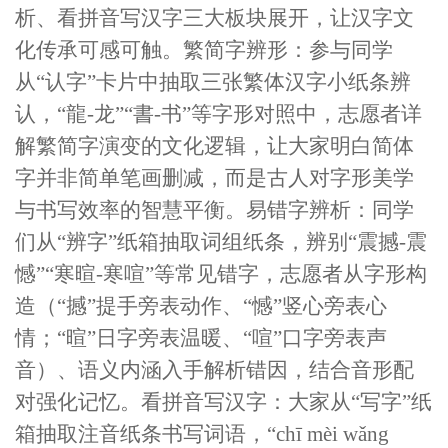
析、看拼音写汉字三大板块展开，让汉字文
化传承可感可触。繁简字辨形：参与同学
从“认字”卡片中抽取三张繁体汉字小纸条辨
认，“龍-龙”“書-书”等字形对照中，志愿者详
解繁简字演变的文化逻辑，让大家明白简体
字并非简单笔画删减，而是古人对字形美学
与书写效率的智慧平衡。易错字辨析：同学
们从“辨字”纸箱抽取词组纸条，辨别“震撼-震
憾”“寒暄-寒喧”等常见错字，志愿者从字形构
造（“撼”提手旁表动作、“憾”竖心旁表心
情；“暄”日字旁表温暖、“喧”口字旁表声
音）、语义内涵入手解析错因，结合音形配
对强化记忆。看拼音写汉字：大家从“写字”纸
箱抽取注音纸条书写词语，“chī mèi wǎng