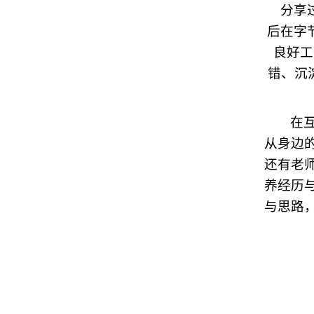
分享
后在字
良好工
错、沉
在
从身边
还有老
养经历
与思路