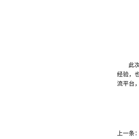
此
经验，
流平台
上一条