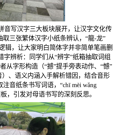
拼音写汉字三大板块展开，让汉字文化传
取三张繁体汉字小纸条辨认，“龍-龙”
化逻辑，让大家明白简体字并非简单笔画删
字辨析：同学们从“辨字”纸箱抽取词组
愿者从字形构造（“撼”提手旁表动作、“憾”
声音）、语义内涵入手解析错因，结合音形
书写词语，“chī mèi wǎng 
写短板，引发对母语书写的深刻反思。