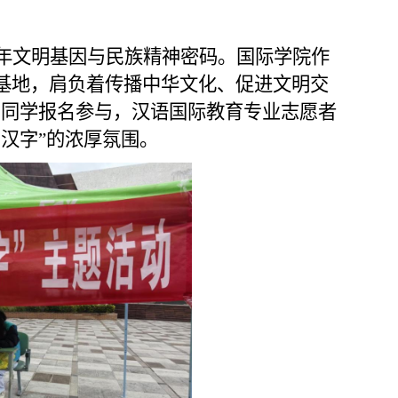
年文明基因与民族精神密码。国际学院作
基
地，
肩负
着
传播中
华
文化、
促进文明交
名
同学
报名参与，汉语国际教育专业志愿者
汉字”的浓厚氛围。