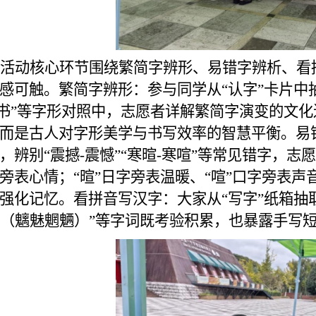
活动核心环节围绕繁简字辨形、易错字辨析、看
感可触。繁简字辨形：参与同学从“认字”卡片中抽
-书”等字形对照中，志愿者详解繁简字演变的文
而是古人对字形美学与书写效率的智慧平衡。易错
，辨别“震撼-震憾”“寒暄-寒喧”等常见错字，志
旁表心情；“暄”日字旁表温暖、“喧”口字旁表
强化记忆。看拼音写汉字：大家从“写字”纸箱抽取注音纸条
ǎng（魑魅魍魉）”等字词既考验积累，也暴露手