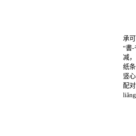
承可
“書
减，
纸条
竖心
配对
li