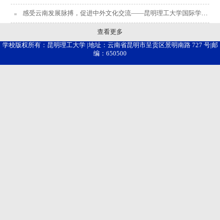
感受云南发展脉搏，促进中外文化交流——昆明理工大学国际学院中外学生共赴云南省博物馆参观
查看更多
学校版权所有：昆明理工大学 |地址：云南省昆明市呈贡区景明南路 727 号|邮
编：650500