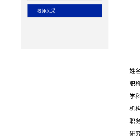
教师风采
姓
职
学
机
职
研