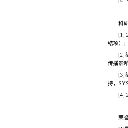
[4
科
[
结项）;
[
传播影响
[
持，SYS
[4
荣