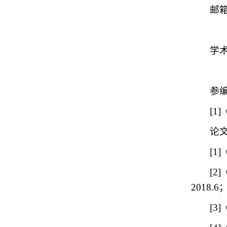
邮
学
参
[
论
[1
[
2018.6
[3