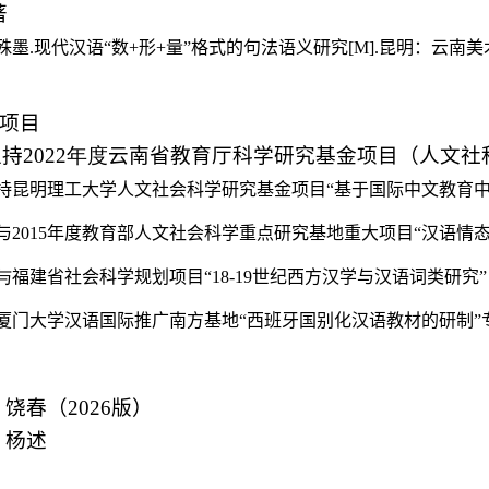
著
殊墨
.
现代汉语“数
+
形
+
量”格式的句法语义研究
[M].
昆明：云南美
项目
主持
2022
年度
云南省教育厅科学研究基金项目（人文社科
持昆明理工大学人文社会科学研究基金项目“
基于国际中文教育
与
2015
年度教育部人文社会科学重点研究基地重大项目“汉语情
与
福建省社会科学规划项目
“
18-19
世纪西方汉学与汉语词类研究
厦门大学汉语国际推广南方基地“西班牙国别化汉语教材的研制”
：
饶春（2026版）
：
杨述