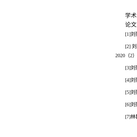
学术
论文
[1]
刘
[2]
刘
2020
（
2
[3]
刘
[4]
刘
[5]
刘
[6]
刘
[7]
林