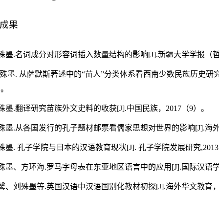
成果
殊墨
.
名词成分对形容词插入数量结构的影响
[J].
新疆大学学报（
殊墨
.
从萨默斯著述中的“苗人”分类体系看西南少数民族历史研
）。
殊墨
.
翻译研究苗族外文史料的收获
[J].
中国民族，
2017
（
9
）。
殊墨
.
从各国发行的孔子题材邮票看儒家思想对世界的影响
[J].
海
殊墨
.
孔子学院与日本的汉语教育现状
[J].
孔子学院发展研究
,2013
殊墨、方环海
.
罗马字母表在东亚地区语言中的应用
[J].
国际汉语
馨、刘殊墨等
.
英国汉语中汉语国别化教材初探
[J].
海外华文教育