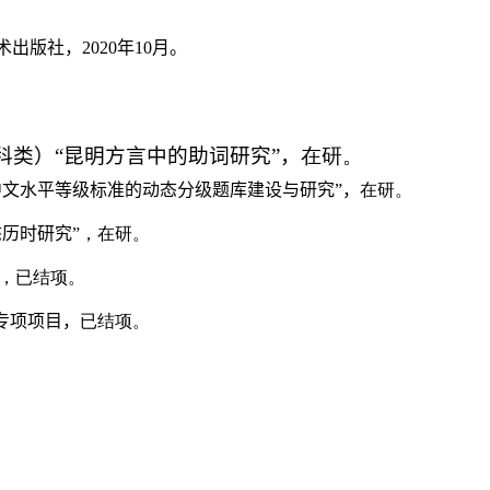
术出版社，
2020
年
10
月。
类）“昆明方言中的助词研究”，
在研。
中文水平等级标准的动态
分级题库
建设与研究
”，
在研。
态历时研究
”，在研。
”，已结项。
专项项目，
已结项。