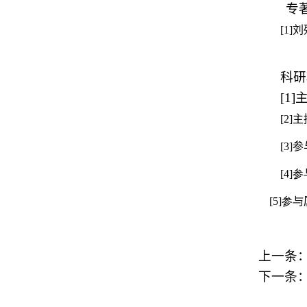
专
[1]
刘
科研
[1]
[2]
主
[3]
参
[4]
参
[5]
参与
上一条
下一条