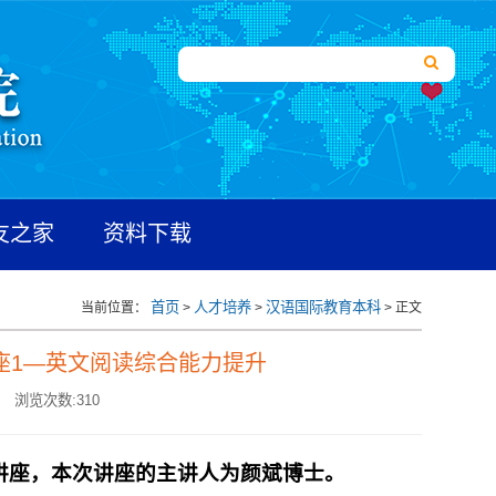
友之家
资料下载
首页
人才培养
汉语国际教育本科
当前位置：
>
>
> 正文
讲座1—英文阅读综合能力提升
浏览次数:
310
升讲座，本次讲座的主讲人为颜斌博士。