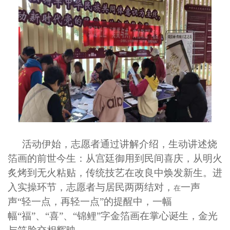
活动伊始，志愿者通过
讲解介绍
，生动讲述烧
箔画的前世今生：从宫廷御用到民间喜庆，从明火
炙烤到无火粘贴，传统技艺在改良中焕发新生。进
入实操环节，
志愿者与居民
两两结对，
一声
在
声
“轻一点，再轻一点”
的提醒中，
一幅
幅“福”
、
“喜”
、
“
锦鲤
”字金箔画在掌心诞生，金光