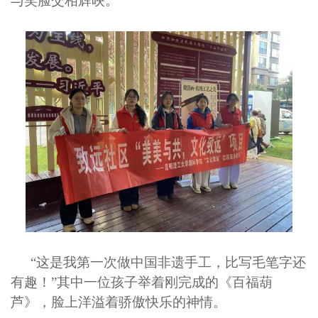
与笑脸交相辉映。
“这是我第一次做中国非遗手工，比写
毛笔字
还
有趣！”
其中一位
孩子
举着刚完成的《
百福葫
芦
》，
脸上洋溢着骄傲快乐的神情
。