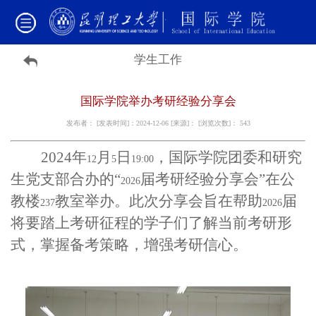
学生工作
国际学院举办考研经验分享会
发布者： [发表时间]：2024-12-06 [来源]： [浏览次数]：
543
2024
年
月
日
，国际学院团委和研究
12
5
19:00
生党支部合办的“
届考研经验分享会”在公
2026
教楼
教室举办。此次分享会旨在帮助
届
237
2026
将要踏上考研征程的学子们了解当前考研形
式，掌握备考策略，增强考研信心。