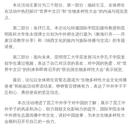
本次活动主要分为三个部分。第一部分：抛砖引玉。全体师生
在活动中热烈探讨“世界中文日”和“生物多样性大会”的内涵与现实意
义。
第二部分：各抒己见。本次论坛特邀国际学院彭建玲教授和昆
明医科大学朱永强博士分别为中外师生进行题为《教海行舟——丹
麦汉语教学分享》和《纳西文化的族内与族际传播与交流》的专题
讲座。
第三部分：面向未来。昆明理工大学苏发努冯大学孔子学院老
挝学生通过视频，表达了自己对汉语的喜欢，对中国的热爱，对“世
界中文日”的到来和即将召开的“联合国生物多样性大会”表示祝贺。
最后，论坛以全体师生宣誓志愿成为“生物多样性大会文化传播
使者”和粘贴活动寄语结束。铮铮誓言铿锵有力，表达了中外学子不
忘初心、勇担使命的坚定信念。
本次活动增进了昆工中外学子对中国的了解，展示了昆工中
外学子的风采和决心，助力我校文化影响力的提升。国际学院全体
中外师生志愿传播中华文化，讲好中国故事，为本次生物多样性大
会顺利召开尽自己的一份力。