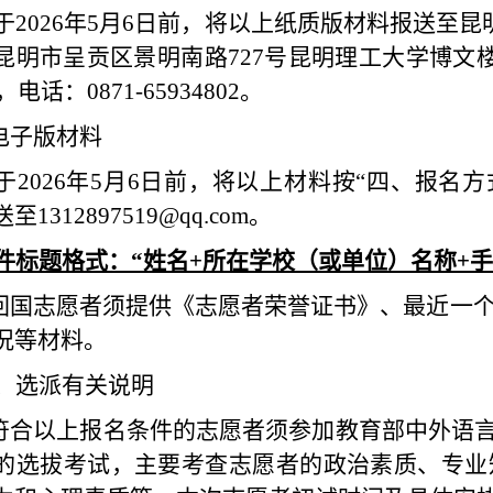
于2026年5月6日前，将以上纸质版材料报送至
昆明市呈贡区景明南路
727
号昆明理工大学博文
，
电话
：
0871-65934802
。
电子版材料
于2026年5月6日前，将以上材料按“四、报名
送至
1312897519@qq.com
。
件标题格式：“姓名
+
所在学校（或单位）名称
+
手
回国志愿者须提供《志愿者荣誉证书》、最近一
况等材料。
、选派有关说明
符合以上报名条件的志愿者须参加教育部中外语言
的选拔考试，主要
考查
志愿者
的
政治素质、专业