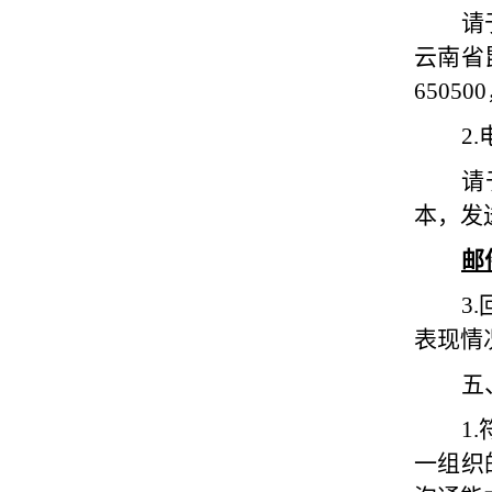
请
云南省
650500
2.
请
本，发
邮
3.
表现情
五
1.
一组织