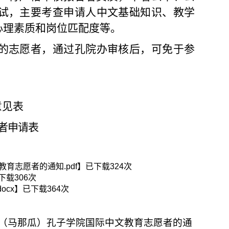
试，主要
考查
申请人中文基础知识、教学
心理素质和岗位匹配度等。
的志愿者，通过
孔院办
审核后，可免于参
荐意见表
者申请表
育志愿者的通知.pdf
】已下载
324
次
下载
306
次
ocx
】已下载
364
次
学（马那瓜）孔子学院国际中文教育志愿者的通