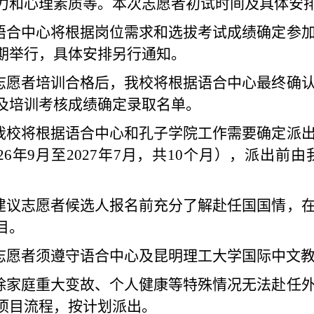
力和心理素质等。本次志愿者初试时间及具体安
语合中心将根据岗位需求和选拔考试成绩确定参
期举行，具体安排另行通知。
志愿者培训合格后，我校将根据语合中心最终确
及培训考核成绩确定录取名单。
我校将根据语合中心和孔子学院工作需要确定派
2
6
年
9
月至
202
7年
7
月，共
10
个月）
，派出前由
建议志愿者候选人报名前充分了解赴任国国情，
目。
志愿者须遵守语合中心及昆明理工大学国际中文
除家庭重大变故、个人健康等特殊情况无法赴任
项目流程，按计划派出。