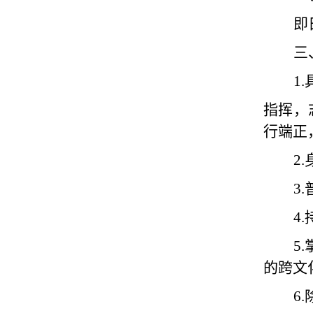
即
三
1.
指挥，
行端正
2.
3.
4.
5.
的跨文
6.