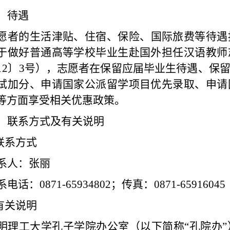
、待遇
愿者的生活津贴、住宿、保险、国际旅费等待遇
于做好普通高等学校毕业生赴国外担任汉语教师
12
〕
3
号），志愿者在保留应届毕业生待遇、保
试加分、申请国家公派留学项目优先录取、申请
等方面享受
相关
优惠政策。
、联系方式及有关说明
联系方式
系人：
张丽
系
电话：
0871-65934802
；传真：
0871-6591604
有关说明
明理工大学孔子学院办公室（以下简称“
孔院办