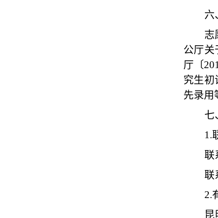
六
志
公厅关
厅〔
20
究生初
先录用
七
1.
联
联
2.
昆