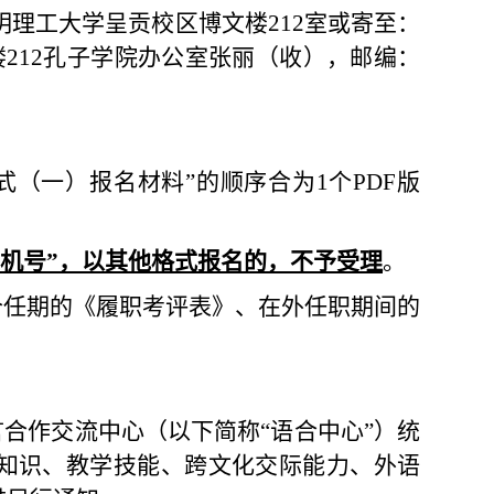
昆明理工大学呈贡校区博文楼
212
室或寄至：
楼
212
孔子学院办公室张丽（收），邮编：
方式（一）报名材料”的顺序合为
1
个
PDF
版
机号”，
以
其他格式报名的，不予受理
。
个任期的《履职考评表》、在外任职期间的
合作交流中心（以下简称“语合中心”）统
知识、教学技能、跨文化交际能力、外语