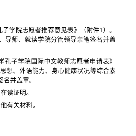
孔子学院志愿者推荐意见表
》（附件
1
）。
、导师、就读学院分管领导亲笔签
名
并盖
学孔子学院国际中文
教师
志愿者申请表
》
思想、外语能力、身心健康状况等综合素
签
名
并盖章。
生在读证明
。
其他有关材料。