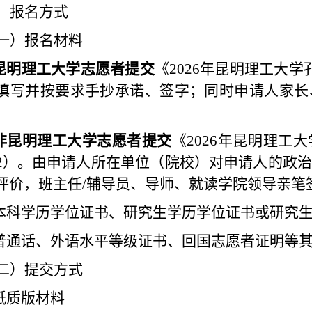
、报名方式
一）报名材料
昆明理
工大学志愿者提交
《
202
6
年昆明理工大学
填写并按要求手抄承诺、签字；同时申请人家长
非
昆明
理工
大学志愿者提交
《
202
6
年昆明理工大
2
）。由申请人所在单位（院校）对申请人的政治
评价，
班主任
/
辅导员
、导师、就读学院领导亲笔
本科学历学位证书、研
究生学历学位证书
或
研究
普通话、外语水平等级证书、回国志愿者证明等
二）提交方式
纸质版材料