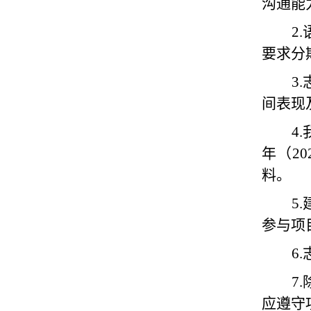
沟通能
2.
要求分
3.
间表现
4.
年（
20
料。
5
.
参与项
6
.
7
.
应遵守