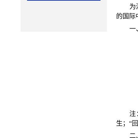
为
的国际
一
注
生；“
二