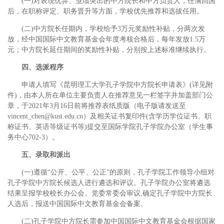
(一)对表现优异、业绩突出的中方院长和中方负责人，任满回国
后，在职称评定、职务晋升等方面，学校优先推荐和选拔任用。
(二)中方院长任期内，学校给予3万元奖励性补贴，分两次发
放，经中国国际中文教育基金会年度考核合格后，每年发放1.5万
元；中方院长延任期间的奖励性补贴，分别按上述标准继续执行。
四、选派程序
申请人填写《昆明理工大学孔子学院中方院长申请表》(详见附
件)，由本人所在单位主要负责人在推荐意见一栏签字并加盖部门公
章，于2021年3月16日前将推荐表纸质版（电子版请发送至
vincent_chen@kust.edu.cn）及相关证书复印件(含学历学位证书、职
称证书、英语等级证书等)提交至国际学院孔子学院办公室（学生事
务中心702-3）。
五、录取和派出
(一)遵循“公开、公平、公正”的原则，孔子学院工作领导小组对
孔子学院中方院长候选人进行遴选和评议。孔子学院办公室将遴选
结果呈报学校校长办公会、党委常委会审议,确定孔子学院中方院长
人选后，报送中国国际中文教育基金会备案。
(二)孔子学院中方院长需参加中国国际中文教育基金会根据国家