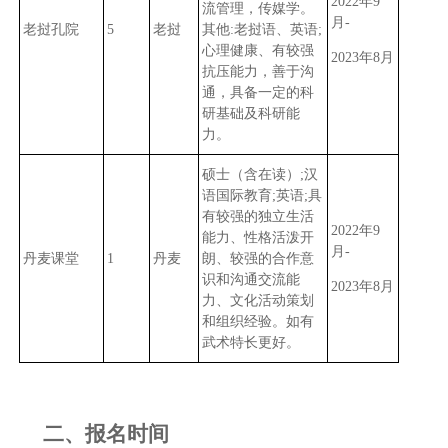
2022
年
9
流管理，传媒学。
月
-
老挝孔院
5
老挝
其他
:
老挝语、英语
;
心理健康、有较强
2023
年
8
月
抗压能力，善于沟
通，具备一定的科
研基础及科研能
力。
硕士（含在读）
;
汉
语国际教育
;
英语
;
具
有较强的独立生活
2022
年
9
能力、性格活泼开
月
-
丹麦课堂
1
丹麦
朗、较强的合作意
识和沟通交流能
2023
年
8
月
力、文化活动策划
和组织经验。如有
武术特长更好。
二、报名时间