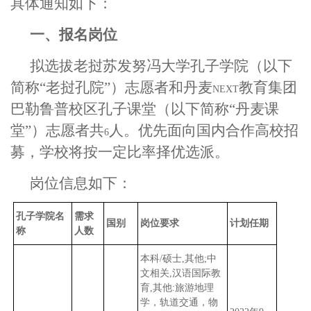
具体通知如下：
一、报名岗位
拟选拔老挝苏发努冯大学孔子学院（以下
简称“老挝孔院”）志愿者和丹麦
教育集团
NEXT
巴勒鲁普校区孔子课堂（以下简称“丹麦课
堂”）志愿者共
人。优先面向国内合作高校招
6
募，学校将按一定比率择优选派。
岗位信息如下：
孔子学院名
需求
国别
岗位要求
计划任期
称
人数
本科
/
硕士
,
其他
;
中
文相关
,
汉语国际教
育
,
其他
:
旅游地理
学，轨道交通，物