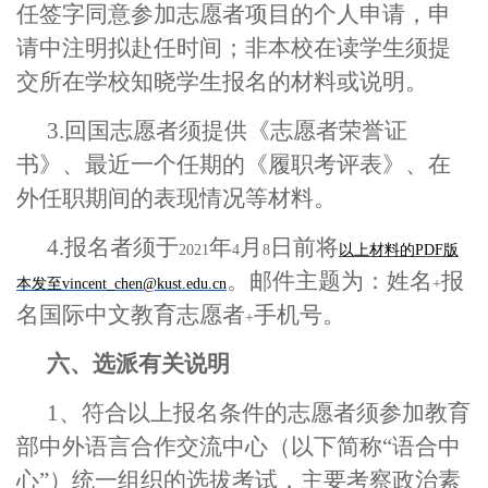
任签字同意参加志愿者项目的个人申请，申
请中注明拟赴任时间；非本校在读学生须提
交所在学校知晓学生报名的材料或说明。
3.
回国志愿者须提供《志愿者荣誉证
书》、最近一个任期的《履职考评表》、在
外任职期间的表现情况等材料。
4.
报名者须于
年
月
日前将
2021
4
8
以上材料的PDF
版
。邮件主题为：姓名
报
本发至vincent_chen@kust.edu.cn
+
名国际中文教育志愿者
手机号。
+
六、选派有关说明
1
、符合以上报名条件的志愿者须参加教育
部中外语言合作交流中心（以下简称“语合中
心”）统一组织的选拔考试，主要考察政治素